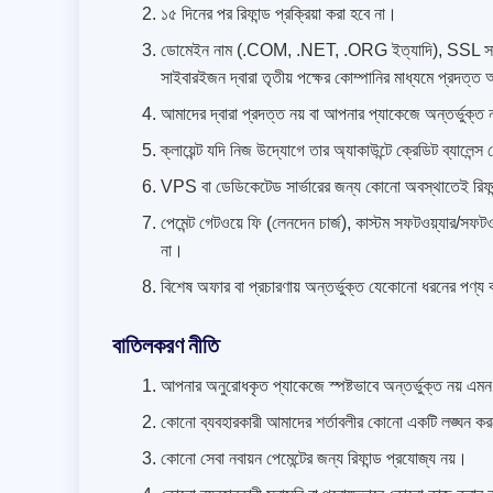
১৫ দিনের পর রিফান্ড প্রক্রিয়া করা হবে না।
ডোমেইন নাম (.COM, .NET, .ORG ইত্যাদি), SSL সার্টি
সাইবারইজন দ্বারা তৃতীয় পক্ষের কোম্পানির মাধ্যমে প্রদত্
আমাদের দ্বারা প্রদত্ত নয় বা আপনার প্যাকেজে অন্তর্ভুক্ত ন
ক্লায়েন্ট যদি নিজ উদ্যোগে তার অ্যাকাউন্টে ক্রেডিট ব্যালেন
VPS বা ডেডিকেটেড সার্ভারের জন্য কোনো অবস্থাতেই রিফান
পেমেন্ট গেটওয়ে ফি (লেনদেন চার্জ), কাস্টম সফটওয়্যার/সফ
না।
বিশেষ অফার বা প্রচারণায় অন্তর্ভুক্ত যেকোনো ধরনের পণ্য ব
বাতিলকরণ নীতি
আপনার অনুরোধকৃত প্যাকেজে স্পষ্টভাবে অন্তর্ভুক্ত নয় এমন
কোনো ব্যবহারকারী আমাদের শর্তাবলীর কোনো একটি লঙ্ঘন করল
কোনো সেবা নবায়ন পেমেন্টের জন্য রিফান্ড প্রযোজ্য নয়।